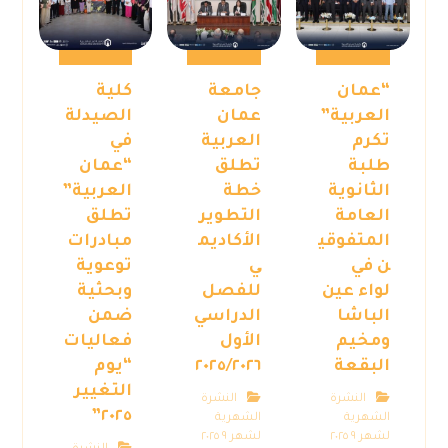
“عمان
جامعة
كلية
العربية”
عمان
الصيدلة
تكرم
العربية
في
طلبة
تطلق
“عمان
الثانوية
خطة
العربية”
العامة
التطوير
تطلق
المتفوقي
الأكاديم
مبادرات
ن في
ي
توعوية
لواء عين
للفصل
وبحثية
الباشا
الدراسي
ضمن
ومخيم
الأول
فعاليات
البقعة
٢٠٢٥/٢٠٢٦
“يوم
التغيير
النشرة
النشرة
٢٠٢٥”
الشهرية
الشهرية
لشهر ٩ ٢٠٢٥
لشهر ٩ ٢٠٢٥