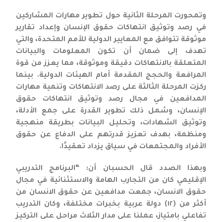
وتمحورت المرحلة الثانية حول تطوير مهارات المشاركين
في رصد وتوثيق انتهاكات حقوق الإنسان وإعداد تقارير
موثوقة تتوافق مع المعايير الدولية للأمم المتحدة، والتي
تهدف إلى ضمان أن تكون المعلومات والبيانات
المتعلقة بالانتهاكات دقيقة وموثوقة، مما يعزز من قوة
المرافعة والحجج المقدمة أمام الهيئات الدولية. بينما
ركزت المرحلة الثالثة على رصد الانتهاكات وتنمية مهارات
المدافعين في مجال رصد وتوثيق انتهاكات حقوق
الإنسان، وشمل ذلك تطوير القدرة على جمع الأدلة،
وتوثيق الشهادات، وتحليل البيانات بطريقة منهجية
ومنظمة، بهدف تعزيز قدرتهم على الدفاع عن حقوق
الأفراد والمجتمعات في سياق يزداد تعقيدًا.
وبهذا الصدد قال الحسبان أن: “البرنامج التدريبي
الإقليمي كان من التجارب الهامة والاستثنائية في مجال
حقوق الانسان، جمعت مدافعين عن حقوق الانسان من
أكثر من (١٢) دولة عربية بخبرات مختلفة، وكان التدريب
تفاعلي بامتياز، عملنا على مدار الثلاث مراحل على التركيز