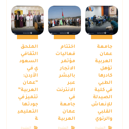
جامعة
اختتام
الملحق
عمان
فعاليات
الثقافي
العربية
مؤتمر
السعود
تؤهل
الاتجار
ي في
كادرها
بالبشر
الأردن:
الطبي
عبر
“عمان
في كلية
الانترنت
العربية”
الصيدلة
في
تتميز في
للإنعاش
جامعة
جودتها
القلبي
عمان
التعليمي
والرئوي
العربية
ة
النشرة
النشرة
النشرة