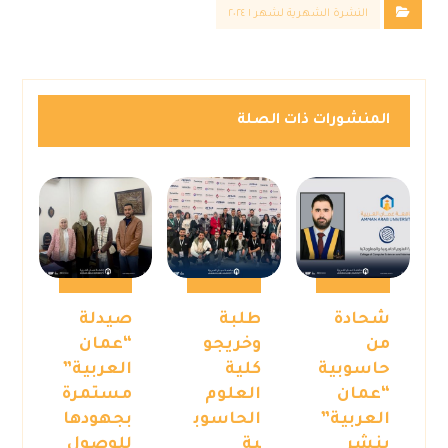
النشرة الشهرية لشهر ١ ٢٠٢٤
المنشورات ذات الصلة
شحادة
طلبة
صيدلة
من
وخريجو
“عمان
حاسوبية
كلية
العربية”
“عمان
العلوم
مستمرة
العربية”
الحاسوب
بجهودها
ينشر
ية
للوصول