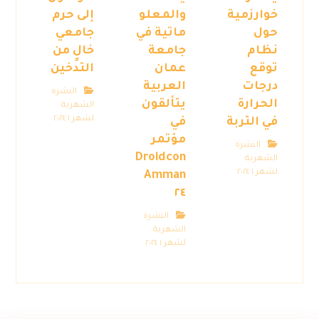
خوارزمية
والمعلو
إلى حرم
حول
ماتية في
جامعي
نظام
جامعة
خالٍ من
توقع
عمان
التدخين
درجات
العربية
النشرة
الحرارة
يتألقون
الشهرية
لشهر ١ ٢٠٢٤
في التربة
في
مؤتمر
النشرة
Droidcon
الشهرية
لشهر ١ ٢٠٢٤
Amman
٢٤
النشرة
الشهرية
لشهر ١ ٢٠٢٤