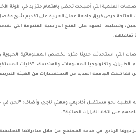
 العلمية التي أصبحت تحظى باهتمام متزايد في الآونة الأخيرة،
المتاحة حرص فريق جامعة عمان العربية على تقديم شرح مفصل ع
يجين، وتسليط الضوء على المنح الدراسية المتنوعة التي تقدمها 
 تفاعلهم.
صات التي استحدثت حديثا مثل: تخصص المعلوماتية الحيوية 
يران، وتكنولوجيا المعلومات، والهندسة، “كليات المستقبل في
ا تلقت الجامعة العديد من الاستفسارات من الهيئة التدريسية ف
جيه الطلبة نحو مستقبل أكاديمي ومهني ناجح، وأضاف: “نحن في ج
دهم على اتخاذ القرارات الصائبة”.
 دورها الريادي في خدمة المجتمع من خلال مبادراتها التعلي