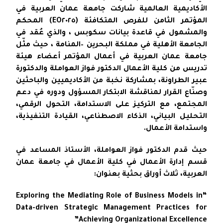
الأكاديمية العالمية شاركت جامعة عمان العربية في
المؤتمر الثامن للفرص المتكافئة (EO٢٠٢٥) المحكم
والمشمول في قاعدة بيانات سكوبس ، والذي عُقد في
الجامعة الأهلية في مملكة البحرين –المنامة ، حيث مثّل
جامعة عمان العربية في أعمال المؤتمر أعضاء هيئة
تدريس من كلية الأعمال الدكتور فواز العواملة والدكتورة
عبير الطراونة، بمشاركة نخبة من الأكاديميين والباحثين
وصنّاع القرار لمناقشة الابتكار المسؤول ودوره في دعم
المجتمع، مع التركيز على الاستدامة، التحول الرقمي،
التحليل البياني، الذكاء الاصطناعي، القيادة التنفيذية،
واستدامة الأعمال.
حيث قدم الدكتور فواز العواملة، الأستاذ المساعد في
قسم إدارة الأعمال في كلية الأعمال في جامعة عمان
العربية، ثلاث أوراق بحثية بعنوان:
“Exploring the Mediating Role of Business Models in
Data-driven Strategic Management Practices for
Achieving Organizational Excellence”