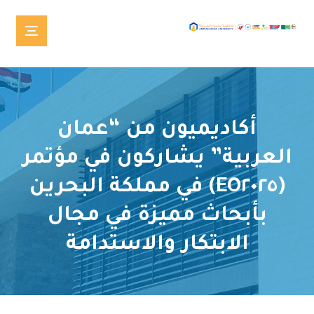
أكاديميون من “عمان
العربية” يشاركون في مؤتمر
(EO٢٠٢٥) في مملكة البحرين
بأبحاث مميزة في مجال
الابتكار والاستدامة