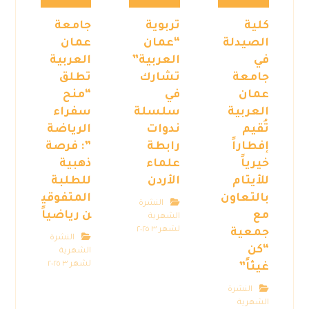
كلية
تربوية
جامعة
الصيدلة
“عمان
عمان
في
العربية”
العربية
جامعة
تشارك
تطلق
عمان
في
“منح
العربية
سلسلة
سفراء
تُقيم
ندوات
الرياضة
إفطاراً
رابطة
”: فرصة
خيرياً
علماء
ذهبية
للأيتام
الأردن
للطلبة
بالتعاون
المتفوقي
النشرة
مع
ن رياضياً
الشهرية
لشهر ٣ ٢٠٢٥
جمعية
النشرة
“كن
الشهرية
لشهر ٣ ٢٠٢٥
غيثاً”
النشرة
الشهرية