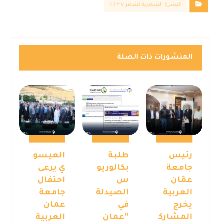
النشرة الشهرية لشهر ٧ ٢٠٢٣
المنشورات ذات الصلة
رئيس
طلبة
العيسو
جامعة
بكالوريو
ي يرعى
عمّان
س
احتفال
العربية
الصيدلة
جامعة
يخرج
في
عمان
المشارك
“عمان
العربية