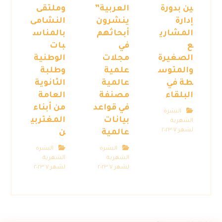
ين بدورة
العربية”
وملتقى
إدارة
ينشرون
النشامى
المشاري
أبحاثهم
بالمناس
ع
في
بات
الصغيرة
مجلات
الوطنية
والمتوس
علمية
وطلبة
طة في
عالمية
الثانوية
البلقاء
مصنفة
العامة
في قواعد
من أبناء
النشرة
بيانات
المغتربي
الشهرية
لشهر ٧ ٢٠٢٣
عالمية
ن
النشرة
النشرة
الشهرية
الشهرية
لشهر ٧ ٢٠٢٣
لشهر ٧ ٢٠٢٣